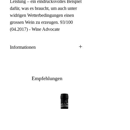
Leistung – ein eindrucksvolles Beispiel
dafür, was es braucht, um auch unter
widrigen Wetterbedingungen einen
grossen Wein zu erzeugen. 93/100
(04.2017) - Wine Advocate
Informationen
Bolgheri Sassicaia DOC
85% Cabernet Sauvignon, 15%
Carbernet Franc
Empfehlungen
Anbau: konventionell
Ausbau: 18-24 Monate Barrique
Flaschenreife: mehrere Monate
Inhalt / Gebinde: 150 cl / 1er Holzkiste
Lagerpotenzial: 2034+