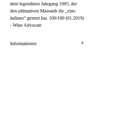
dem legendären Jahrgang 1985, der
den ultimativen Massstab für „vino
italiano“ gesetzt hat. 100/100 (01.2019)
- Wine Advocate
Informationen
Bolgheri Sassicaia DOC
85% Cabernet Sauvignon, 15%
Carbernet Franc
Empfehlungen
Anbau: konventionell
Ausbau: 18-24 Monate Barrique
Flaschenreife: mehrere Monate
Inhalt / Gebinde: 75 cl / 6er Karton
Lagerpotenzial: 2036+