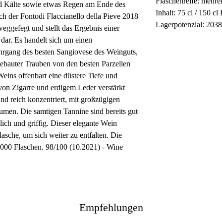
Flaschenreife: mehr
d Kälte sowie etwas Regen am Ende des
Inhalt: 75 cl / 150 cl
 der Fontodi Flaccianello della Pieve 2018
Lagerpotenzial: 203
weggefegt und stellt das Ergebnis einer
dar. Es handelt sich um einen
hrgang des besten Sangiovese des Weinguts,
gebauter Trauben von den besten Parzellen
Weins offenbart eine düstere Tiefe und
von Zigarre und erdigem Leder verstärkt
nd reich konzentriert, mit großzügigen
en. Die samtigen Tannine sind bereits gut
lich und griffig. Dieser elegante Wein
Flasche, um sich weiter zu entfalten. Die
.000 Flaschen. 98/100 (10.2021) - Wine
Empfehlungen