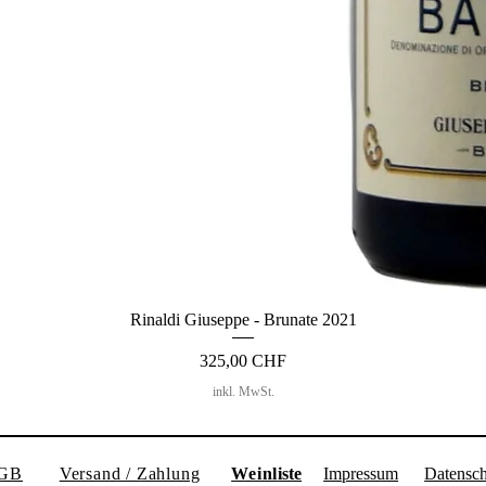
Rinaldi Giuseppe - Brunate 2021
Preis
325,00 CHF
inkl. MwSt.
GB
Versand / Zahlung
Weinl
iste
Impressum
Datensch