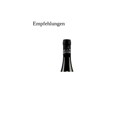
Barolo DOCG
100% Nebbiolo
Anbau: konventionell
Empfehlungen
Ausbau: 36 Monate Holzfass
Flaschenreife: 9-12 Monate
Inhalt: 75 cl
Lagerpotenzial: 2034+