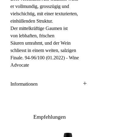
er vollmundig, grosszügig und
vielschichtig, mit einer texturierten,
einhüllenden Struktur.
Der mittelkräftige Gaumen ist
von lebhaften, frischen
Säuren umrahmt, und der Wein
schliesst in einem weiten, salzigen
Finale. 94-96/100 (01.2022) - Wine
Advocate
Informationen
Montrachet Grand Cru
100% Chardonnay
Anbau: naturnah
Empfehlungen
Ausbau: 12-18 Monate Barrique
Flaschenreife: mehrere Monate
Inhalt: 75 cl