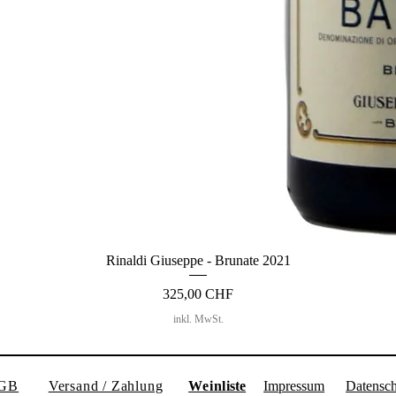
Rinaldi Giuseppe - Brunate 2021
Preis
325,00 CHF
inkl. MwSt.
GB
Versand / Zahlung
Weinl
iste
Impressum
Datensch