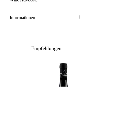
Informationen
Brunello di Montalcino DOCG
100% Sangiovese
Anbau: naturnah
Empfehlungen
Ausbau: 24 Monate Holzfass
Flaschenreife: mehrere Monate
Inhalt / Gebinde: 150 cl / 1er Holzkiste
Lagerpotenzial: 2036+