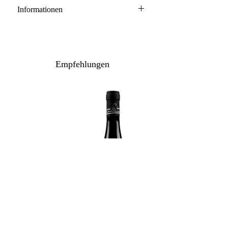
Informationen
Graubünden AOC
100% Chardonnay
Anbau: naturnah
Empfehlungen
Ausbau: 12-14 Monate neue Barrique
Flaschenreife: mehrere Monate
Inhalt: 75 cl
Lagerpotenzial: 2029+