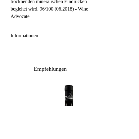
trocknenden mineralischen Eindrücken
begleitet wird. 96/100 (06.2018) - Wine
Advocate
Informationen
Barbaresco DOCG Riserva
100% Nebbiolo
Anbau: konventionell
Empfehlungen
Ausbau: 36 Monate Holzfass
Flaschenreife: 12 Monate
Inhalt / Gebinde: 150 cl / 1er Karton
Lagerpotenzial: 2033+