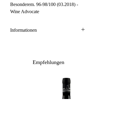
Besonderem. 96-98/100 (03.2018) -
Wine Advocate
Informationen
Toscana IGT
100% Sangiovese
Anbau: biologisch
Empfehlungen
Ausbau: 18 Monate Barrique/Holzfass
Flaschenreife: mehrere Monate
Inhalt / Gebinde: 75 cl - 150 cl /
Holzkiste
Lagerpotenzial: 2040+