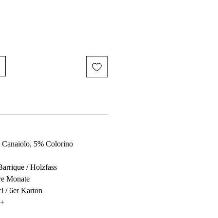
 Canaiolo, 5% Colorino
arrique / Holzfass
ere Monate
cl / 6er Karton
6+