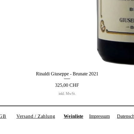
Rinaldi Giuseppe - Brunate 2021
Preis
325,00 CHF
inkl. MwSt.
GB
Versand / Zahlung
Weinl
iste
Impressum
Datensch