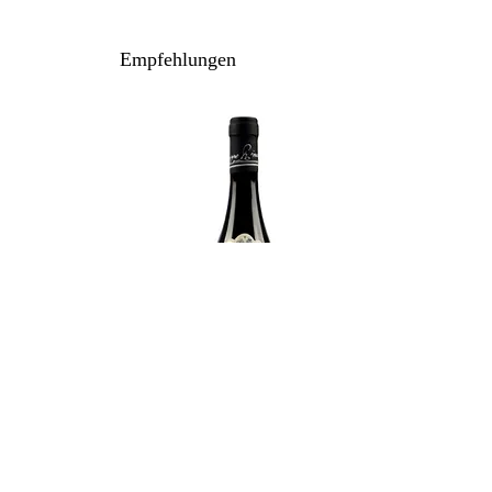
90% Sangiovese, 5% Canaiolo, 5%
Colorino
Empfehlungen
Anbau: biologisch
Ausbau: 24 Monate Barrique / Holzfass
Flaschenreife: mehrere Monate
Inhalt / Gebinde: 75 cl / 6er Karton
Lagerpotenzial: 2034+
Rinaldi Giuseppe - Brunate 2021