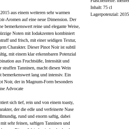
Flaschenreife: mehr
Inhalt: 75 cl
 2015 aus einem weiteren sehr warmen
Lagerpotenzial: 203
roir-Aromen auf eine neue Dimension. Der
ine bemerkenswert reine und elegante Weise,
würzige Noten mit Iodakzenten kombiniert
aff und frisch, mit einer seidigen Textur,
gem Charakter. Dieser Pinot Noir ist subtil
tig, mit einem klar erkennbaren Potenzial
ination aus Fruchtsüße, Intensität und
er straffen Tanninen, macht diesen Wein
st bemerkenswert lang und intensiv. Ein
not Noir, der in Magnum-Form besonders
Wine Advocate
ert sich tief, rein und von einem toasty,
rakter, der die edle und verfeinerte Nase
llmundig, rund und enorm saftig, dabei
 mit sehr feinen, saftigen Tanninen und