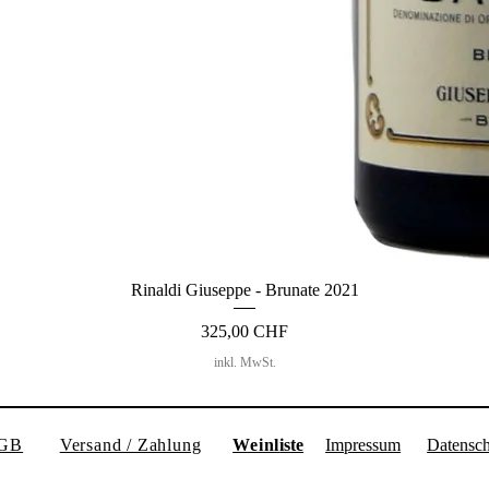
Rinaldi Giuseppe - Brunate 2021
Preis
325,00 CHF
inkl. MwSt.
GB
Versand / Zahlung
Weinl
iste
Impressum
Datensch