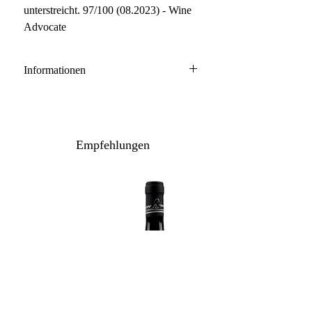
unterstreicht. 97/100 (08.2023) - Wine
Advocate
Informationen
Barolo DOCG
100% Nebbiolo
Anbau: naturnah
Empfehlungen
Ausbau: 24 Monate Holzfass
Flaschenreife: mehrere Monate
Inhalt / Gebinde: 75 cl - 150 cl /
Holzkiste
Lagerpotenzial: 2039+