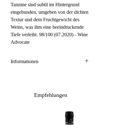
Tannine sind subtil im Hintergrund
eingebunden, umgeben von der dichten
Textur und dem Fruchtgewicht des
Weins, was ihm eine beeindruckende
Tiefe verleiht. 98/100 (07.2020) - Wine
Advocate
Informationen
Barolo DOCG
100% Nebbiolo
Anbau: naturnah
Empfehlungen
Ausbau: 24 Monate Holzfass
Flaschenreife: mehrere Monate
Inhalt / Gebinde: 75 cl - 150 cl /
Holzkiste
Lagerpotenzial: 2041+