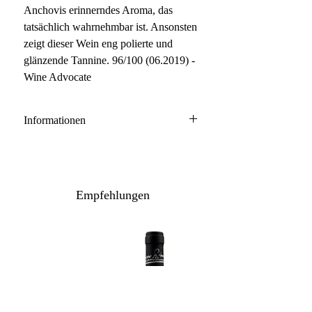
Anchovis erinnerndes Aroma, das
tatsächlich wahrnehmbar ist. Ansonsten
zeigt dieser Wein eng polierte und
glänzende Tannine. 96/100 (06.2019) -
Wine Advocate
Informationen
Barolo DOCG
100% Nebbiolo
Anbau: naturnah
Empfehlungen
Ausbau: 32 Monate Holzfass
Flaschenreife: mehrere Monate
Inhalt: 75 cl - 150 cl
Lagerpotenzial: 2035+