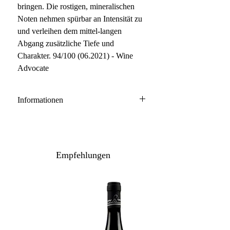
bringen. Die rostigen, mineralischen
Noten nehmen spürbar an Intensität zu
und verleihen dem mittel-langen
Abgang zusätzliche Tiefe und
Charakter. 94/100 (06.2021) - Wine
Advocate
Informationen
Barolo DOCG
100% Nebbiolo
Anbau: naturnah
Empfehlungen
Ausbau: 30 Monate Barrique/Holzfass
Flaschenreife: mehrere Monate
Inhalt / Gebinde: 75 cl / 6er Holzkiste
Lagerpotenzial: 2037+