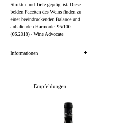
Struktur und Tiefe geprägt ist. Diese
beiden Facetten des Weins finden zu
einer beeindruckenden Balance und
anhaltenden Harmonie. 95/100
(06.2018) - Wine Advocate
Informationen
Barolo DOCG
100% Nebbiolo
Anbau: naturnah
Empfehlungen
Ausbau: 30 Monate Barrique/Holzfass
Flaschenreife: mehrere Monate
Inhalt / Gebinde: 75 cl / 6er Holzkiste
Lagerpotenzial: 2035+