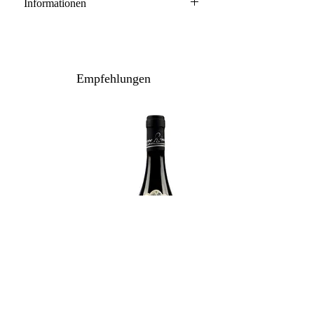
Informationen
Barolo DOCG
100% Nebbiolo
Anbau: naturnah
Empfehlungen
Ausbau: 30 Monate Barrique/Holzfass
Flaschenreife: mehrere Monate
Inhalt / Gebinde: 75 cl / 6er Holzkiste
Lagerpotenzial: 2040+