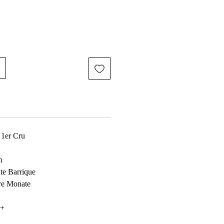
 1er Cru
h
te Barrique
ere Monate
0+