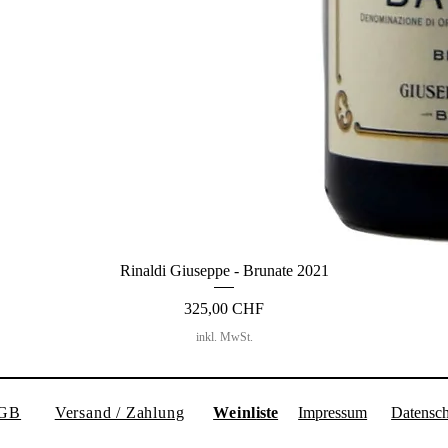
Rinaldi Giuseppe - Brunate 2021
Preis
325,00 CHF
inkl. MwSt.
GB
Versand / Zahlung
Weinl
iste
Impressum
Datensch