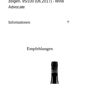
zeigen. 95/100 (06.2017) - Wine
Advocate
Informationen
Barolo DOCG
100% Nebbiolo
Anbau: konventionell
Empfehlungen
Ausbau: 24-36 Monate Holzfass
Flaschenreife: 12 Monate
Inhalt: 75 cl
Lagerpotenzial: 2028+