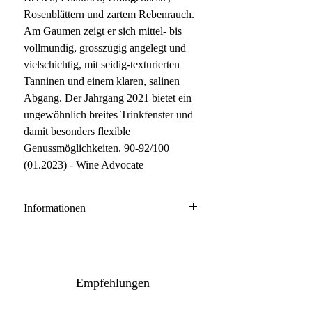
Rosenblättern und zartem Rebenrauch.
Am Gaumen zeigt er sich mittel- bis
vollmundig, grosszügig angelegt und
vielschichtig, mit seidig-texturierten
Tanninen und einem klaren, salinen
Abgang. Der Jahrgang 2021 bietet ein
ungewöhnlich breites Trinkfenster und
damit besonders flexible
Genussmöglichkeiten. 90-92/100
(01.2023) - Wine Advocate
Informationen
Vosne Romanee
100% Pinot Noir
Anbau: naturnah
Empfehlungen
Ausbau: 12-18 Monate Barrique
Flaschenreife: mehrere Monate