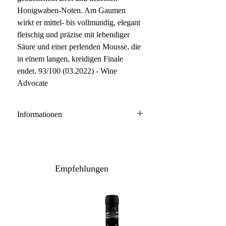
Honigwaben-Noten. Am Gaumen
wirkt er mittel- bis vollmundig, elegant
fleischig und präzise mit lebendiger
Säure und einer perlenden Mousse, die
in einem langen, kreidigen Finale
endet. 93/100 (03.2022) - Wine
Advocate
Informationen
Champagne
55% Pinot Noir, 45% Chardonnay
Anbau: biologisch
Empfehlungen
Flaschenreife: 96 Monate Ausbau auf
der Hefe
Inhalt / Gebinde: 75 cl / 1er
Etui (leichte Gebrauchsspuren)
Lagerpotenzial: 2030+