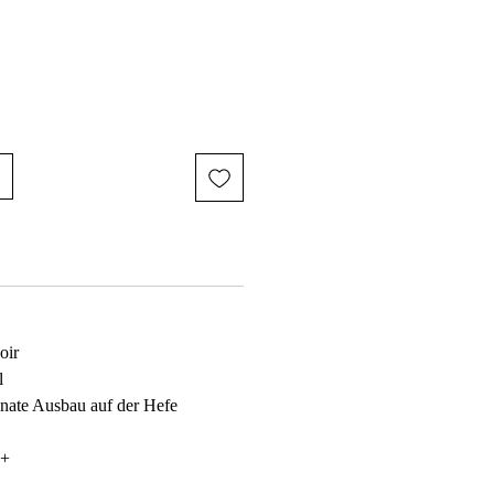
oir
l
onate Ausbau auf der Hefe
8+