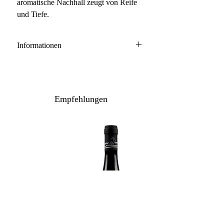
aromatische Nachhall zeugt von Reife
und Tiefe.
Informationen
Venezia Giulia IGT
100% Pinot Bianco
Anbau: konventionell
Empfehlungen
Ausbau: 12 Monate Holzfass
Flaschenreife: mehrere Monate
Inhalt / Gebinde: 75 cl / 3er Holzkiste
Lagerpotenzial: 2029+