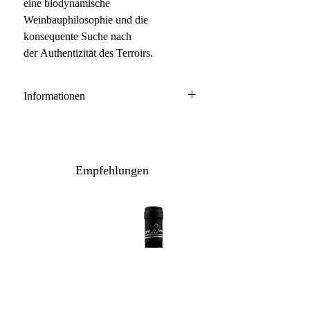
eine biodynamische
Weinbauphilosophie und die
konsequente Suche nach
der Authentizität des Terroirs.
Informationen
Trebbiano d'Abruzzo DOC
100% Trebbiano
Anbau: biodynamisch
Empfehlungen
Ausbau: 18 Monate neue Barrique
Flaschenreifung: mehrere Monate
Inhalt: 75 cl