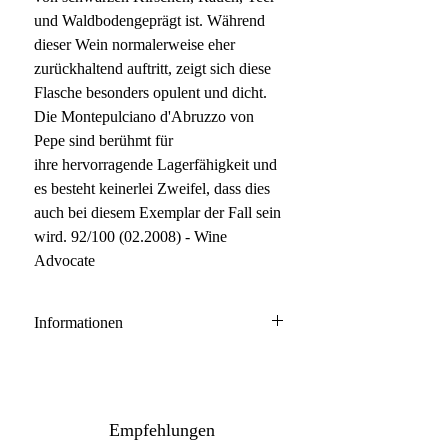
und Waldbodengeprägt ist. Während
dieser Wein normalerweise eher
zurückhaltend auftritt, zeigt sich diese
Flasche besonders opulent und dicht.
Die Montepulciano d'Abruzzo von
Pepe sind berühmt für
ihre hervorragende Lagerfähigkeit und
es besteht keinerlei Zweifel, dass dies
auch bei diesem Exemplar der Fall sein
wird. 92/100 (02.2008) - Wine
Advocate
Informationen
Montepulciano d'Abruzzo DOC
100% Montepulciano
Anbau: naturnah
Empfehlungen
Ausbau: 18 Monate neue Barrique