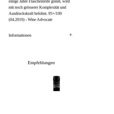
einige Jahre Flaschenreife gönnt, wird
mit noch grösserer Komplexität und
Ausdruckskraft belohnt. 95+/100
(04.2019) - Wine Advocate
Informationen
Champagne
47% Pinot Noir, 36% Chardonnay,
17% Meunier
Empfehlungen
Anbau: konventionell
Flaschenreife: 84 Monate Ausbau auf
der Hefe
Inhalt / Gebinde: 75 cl / 1er Etui