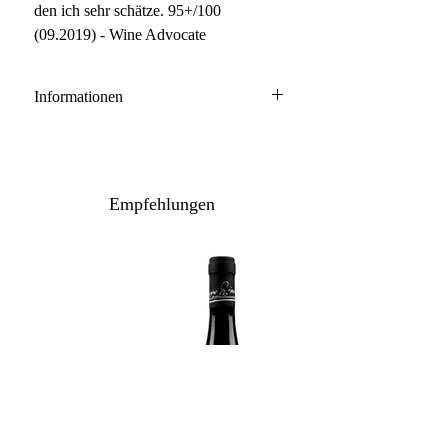
den ich sehr schätze. 95+/100
(09.2019) - Wine Advocate
Informationen
Alto Adige DOC
100% Chardonnay
Anbau: biodynamisch
Empfehlungen
Ausbau: 12 Monate Barrique
Flaschenreife: mehrere Monate
Inhalt: 150 cl
Lagerpotenzial: 2026+