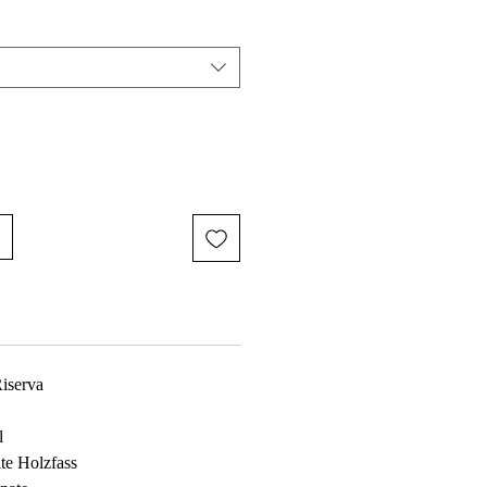
iserva
l
te Holzfass