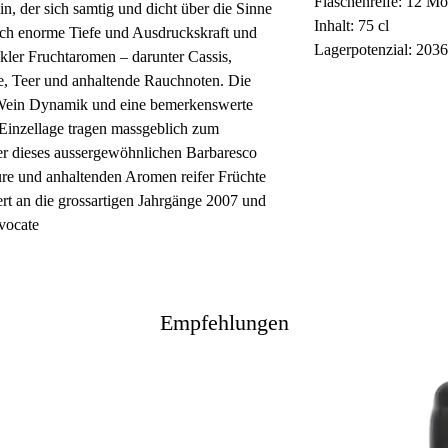
Flaschenreife: 12 Mo
, der sich samtig und dicht über die Sinne
Inhalt: 75 cl
rch enorme Tiefe und Ausdruckskraft und
Lagerpotenzial: 203
nkler Fruchtaromen – darunter Cassis,
ze, Teer und anhaltende Rauchnoten. Die
m Wein Dynamik und eine bemerkenswerte
Einzellage tragen massgeblich zum
ter dieses aussergewöhnlichen Barbaresco
ure und anhaltenden Aromen reifer Früchte
ert an die grossartigen Jahrgänge 2007 und
vocate
Empfehlungen