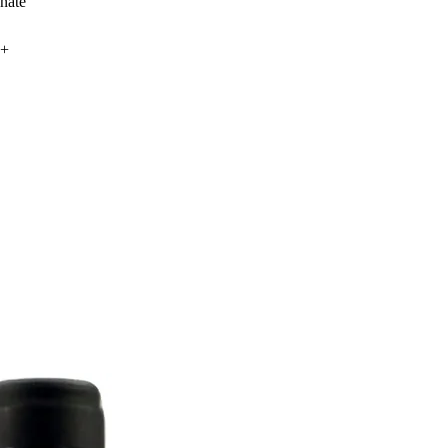
nate
6+