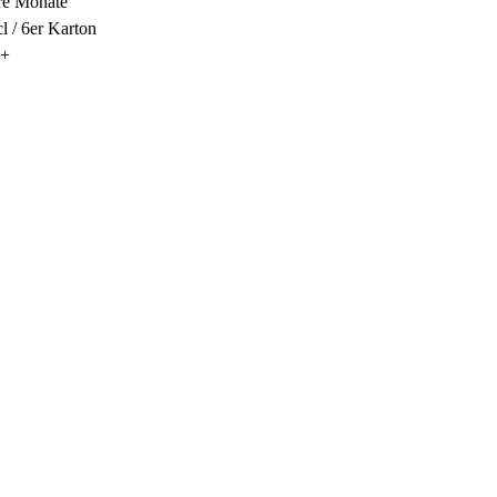
ere Monate
cl / 6er Karton
9+