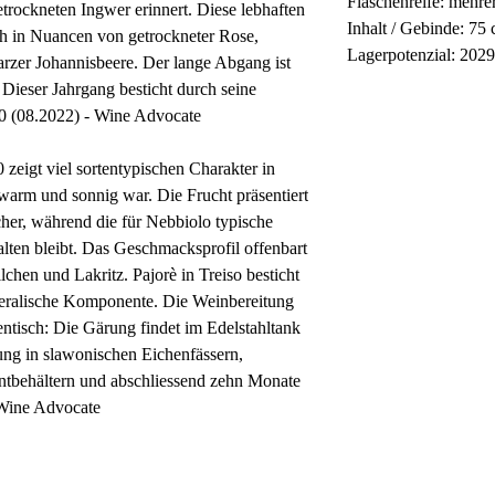
Flaschenreife: mehr
trockneten Ingwer erinnert. Diese lebhaften
Inhalt / Gebinde: 75 
h in Nuancen von getrockneter Rose,
Lagerpotenzial: 202
rzer Johannisbeere. Der lange Abgang ist
Dieser Jahrgang besticht durch seine
0 (08.2022) - Wine Advocate
 zeigt viel sortentypischen Charakter in
 warm und sonnig war. Die Frucht präsentiert
her, während die für Nebbiolo typische
alten bleibt. Das Geschmacksprofil offenbart
chen und Lakritz. Pajorè in Treiso besticht
eralische Komponente. Die Weinbereitung
dentisch: Die Gärung findet im Edelstahltank
ung in slawonischen Eichenfässern,
ntbehältern und abschliessend zehn Monate
 Wine Advocate