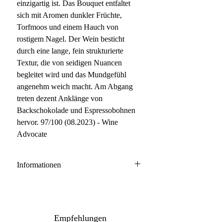
einzigartig ist. Das Bouquet entfaltet
sich mit Aromen dunkler Früchte,
Torfmoos und einem Hauch von
rostigem Nagel. Der Wein besticht
durch eine lange, fein strukturierte
Textur, die von seidigen Nuancen
begleitet wird und das Mundgefühl
angenehm weich macht. Am Abgang
treten dezent Anklänge von
Backschokolade und Espressobohnen
hervor. 97/100 (08.2023) - Wine
Advocate
Informationen
Barolo DOCG
100% Nebbiolo
Anbau: biologisch
Empfehlungen
Ausbau: 30 Monate Barrique/Holzfass