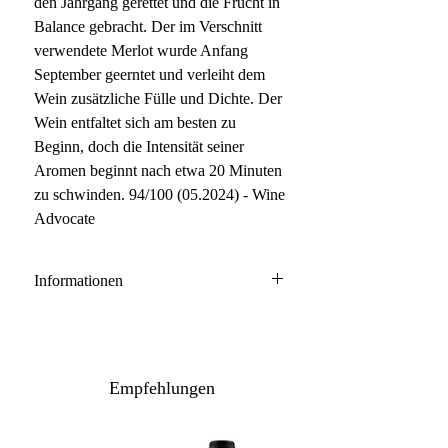
den Jahrgang gerettet und die Frucht in
Balance gebracht. Der im Verschnitt
verwendete Merlot wurde Anfang
September geerntet und verleiht dem
Wein zusätzliche Fülle und Dichte. Der
Wein entfaltet sich am besten zu
Beginn, doch die Intensität seiner
Aromen beginnt nach etwa 20 Minuten
zu schwinden. 94/100 (05.2024) - Wine
Advocate
Informationen
Toscana IGT
Cabernet Sauvignon, Merlot, Alicante
Anbau: naturnah
Empfehlungen
Ausbau: 18 Monate Barrique
Flaschenreife: mehrere Monate
Inhalt: 150 cl