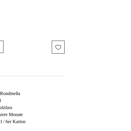
 Rondinella
l
lzfass
hrere Monate
cl / 6er Karton