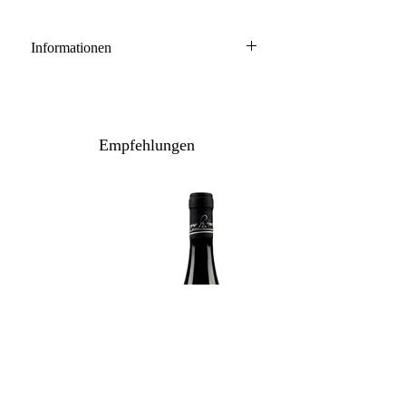
Informationen
Barolo DOCG
100% Nebbiolo
Anbau: naturnah
Empfehlungen
Ausbau: 30 Monate Barrique/Holzfass
Flaschenreife: mehrere Monate
Inhalt / Gebinde: 75 cl / 6er Holzkiste
Lagerpotenzial: 2032+