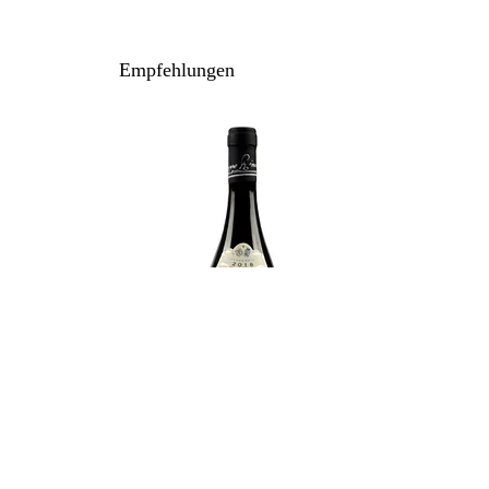
100% Nebbiolo
Anbau: naturnah
Empfehlungen
Ausbau: 30 Monate Barrique/Holzfass
Flaschenreife: mehrere Monate
Inhalt / Gebinde: 75 cl / 6er Holzkiste
Lagerpotenzial: 2031+
Rinaldi Giuseppe - Brunate 2021