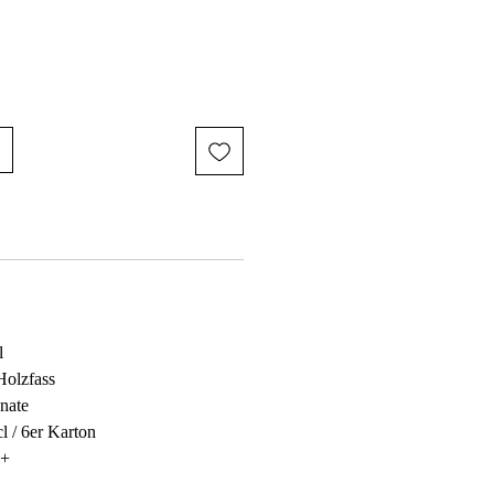
l
Holzfass
nate
cl / 6er Karton
3+