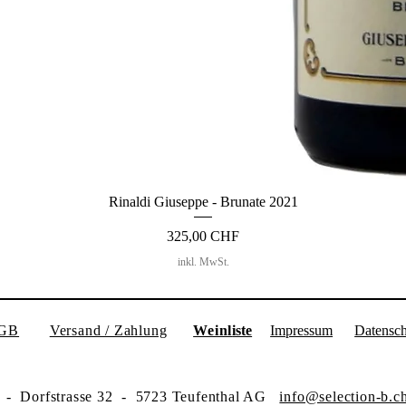
Rinaldi Giuseppe - Brunate 2021
Preis
325,00 CHF
inkl. MwSt.
GB
Versand / Zahlung
Weinl
iste
Impressum
Datensch
a -
Dorfstrasse 32 -
5723 Teufenthal AG
info@selection-b.c