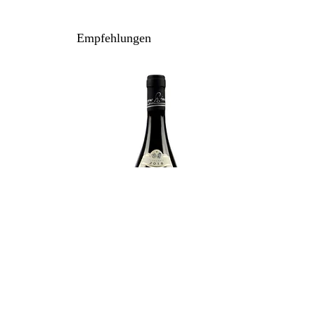
100% Nebbiolo
Anbau: biologisch
Empfehlungen
Ausbau: 24 Monate Holzfass
Flaschenreife: mehrere Monate
Inhalt / Gebinde: 75 cl / 6er Karton
Lagerpotenzial: 2034+
Rinaldi Giuseppe - Brunate 2021